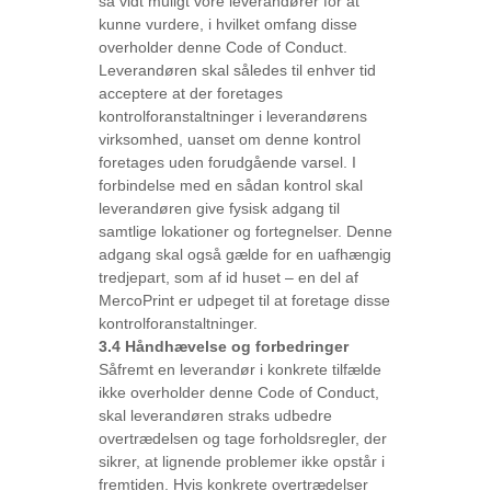
så vidt muligt vore leverandører for at
kunne vurdere, i hvilket omfang disse
overholder denne Code of Conduct.
Leverandøren skal således til enhver tid
acceptere at der foretages
kontrolforanstaltninger i leverandørens
virksomhed, uanset om denne kontrol
foretages uden forudgående varsel. I
forbindelse med en sådan kontrol skal
leverandøren give fysisk adgang til
samtlige lokationer og fortegnelser. Denne
adgang skal også gælde for en uafhængig
tredjepart, som af id huset – en del af
MercoPrint er udpeget til at foretage disse
kontrolforanstaltninger.
3.4 Håndhævelse og forbedringer
Såfremt en leverandør i konkrete tilfælde
ikke overholder denne Code of Conduct,
skal leverandøren straks udbedre
overtrædelsen og tage forholdsregler, der
sikrer, at lignende problemer ikke opstår i
fremtiden. Hvis konkrete overtrædelser