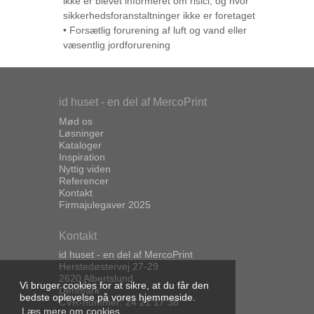
ikke er blevet informeret om risici, og hvor
sikkerhedsforanstaltninger ikke er foretaget
• Forsætlig forurening af luft og vand eller
væsentlig jordforurening
id huset - en del af MercoPrint
Mød os
Løsninger
Kataloger
Inspiration
Nyttig viden
Referencer
Kontakt
Firmajulegaver 2025
Kontakt
id huset - en del af MercoPrint
Herstedøstervej 27-29
2620 Albertslund
Vi bruger cookies for at sikre, at du får den
Denmark
bedste oplevelse på vores hjemmeside.
CVR-nummer: 24 21 17 38
Læs mere om cookies