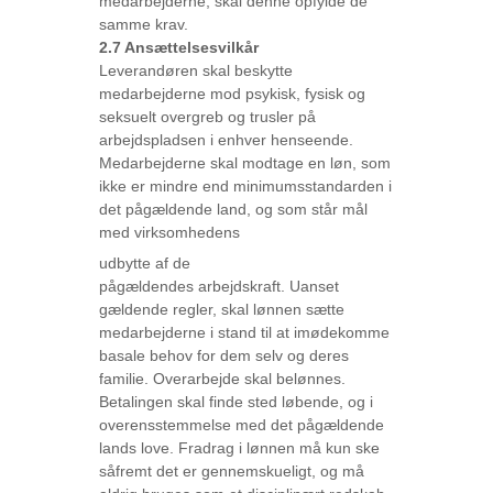
medarbejderne, skal denne opfylde de
samme krav.
2.7 Ansættelsesvilkår
Leverandøren skal beskytte
medarbejderne mod psykisk, fysisk og
seksuelt overgreb og trusler på
arbejdspladsen i enhver henseende.
Medarbejderne skal modtage en løn, som
ikke er mindre end minimumsstandarden i
det pågældende land, og som står mål
med virksomhedens
udbytte af de
pågældendes arbejdskraft. Uanset
gældende regler, skal lønnen sætte
medarbejderne i stand til at imødekomme
basale behov for dem selv og deres
familie. Overarbejde skal belønnes.
Betalingen skal finde sted løbende, og i
overensstemmelse med det pågældende
lands love. Fradrag i lønnen må kun ske
såfremt det er gennemskueligt, og må