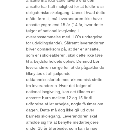
ansatte må ikke være lavere end den
ansatte har haft mulighed for at fuldføre sin
obligatoriske skolegang. Uanset hvad dette
måtte føre til, må leverandøren ikke have
ansatte yngre end 15 år (14 år, hvor dette
følger af national lovgivning i
overensstemmelse med ILO’s undtagelse
for udviklingslande). Såfremt leverandøren
bliver opmærksom på, at der er ansatte,
som er i skolealderen, skal dette ikke føre
til arbejdsforholdets ophør. Derimod bør
leverandøren sørge for, at de pågældende
tilknyttes et afhjælpende
uddannelsesforløb med økonomisk støtte
fra leverandøren. Hvor det følger af
national lovgivning, kan det tillades at
ansætte børn mellem 12 og 15 år til
udførelse af let arbejde, nogle få timer om
dagen. Dette må dog ikke gå ud over
barnets skolegang. Leverandøren skal
afholde sig fra at benytte medarbejdere
under 18 år til arbejde, som kan bringe