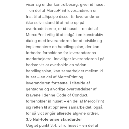
viser sig under kontrolbesøg, giver id huset
– en del af MercoPrint leverandøren en
frist til at afhjælpe disse. Er leverandøren
ikke selv i stand til at rette op på
overtrædelserne, er id huset – en del af
MercoPrint villig til at indgå i en konstruktiv
dialog med leverandøren for at udvikle og
implementere en handlingsplan, der kan
forbedre forholdene for leverandørens
medarbejdere. Indvilliger leverandøren i på
bedste vis at overholde en sådan
handlingsplan, kan samarbejdet mellem id
huset – en del af MercoPrint og
leverandøren fortsætte. I tilfælde af
gentagne og alvorlige overtrædelser af
kravene i denne Code of Conduct,
forbeholder id huset – en del af MercoPrint
sig retten til at ophæve samarbejdet, også
for så vidt angår allerede afgivne ordrer.
3.5 Nul-tolerance standarder
Uagtet punkt 3.4, vil id huset – en del af