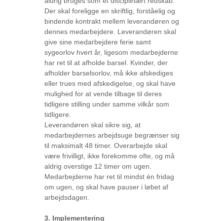
aldrig bruges som et disciplinært redskab.
Der skal foreligge en skriftlig, forståelig og
bindende kontrakt mellem leverandøren og
dennes medarbejdere. Leverandøren skal
give sine medarbejdere ferie samt
sygeorlov hvert år, ligesom medarbejderne
har ret til at afholde barsel. Kvinder, der
afholder barselsorlov, må ikke afskediges
eller trues med afskedigelse, og skal have
mulighed for at vende tilbage til deres
tidligere stilling under samme vilkår som
tidligere.
Leverandøren skal sikre sig, at
medarbejdernes arbejdsuge begrænser sig
til maksimalt 48 timer. Overarbejde skal
være frivilligt, ikke forekomme ofte, og må
aldrig overstige 12 timer om ugen.
Medarbejderne har ret til mindst én fridag
om ugen, og skal have pauser i løbet af
arbejdsdagen.
3. Implementering