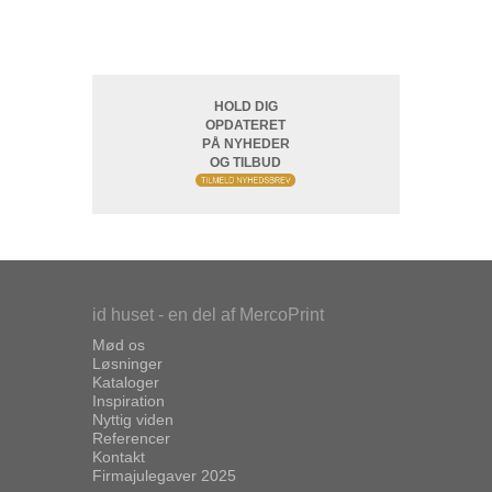
HOLD DIG
OPDATERET
PÅ NYHEDER
OG TILBUD
id huset - en del af MercoPrint
Mød os
Løsninger
Kataloger
Inspiration
Nyttig viden
Referencer
Kontakt
Firmajulegaver 2025